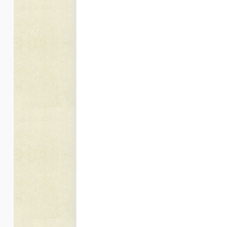
第三十条 为基
审计报告、法律
将相关档案至
第三十一条 招
人、基金托管人
复制。
上市交易公告书
和基金上市交易
基金定期报告公
管人的住所，以
阅、复制。
第三十二条 基