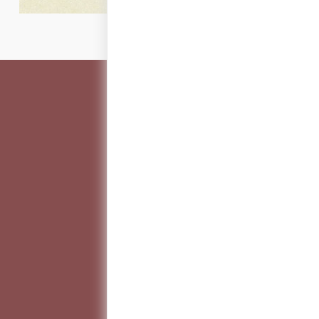
上一篇：没
公司：南京摩通投资管