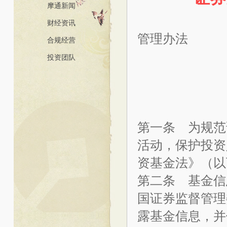
摩通新闻
证券
财经资讯
管理办法
合规经营
投资团队
第一条 为规范
活动，保护投资
资基金法》（以
第二条 基金信
国证券监督管理
露基金信息，并