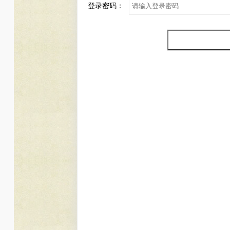
登录密码：
第二十八条 基
国证监会的规定
金资产净值、基
定期报告和定期
息进行复核、审
确认。
第二十九条 基
择披露信息的报
基金管理人、基
息外，还可以根
公共媒体不得早
介上披露同一