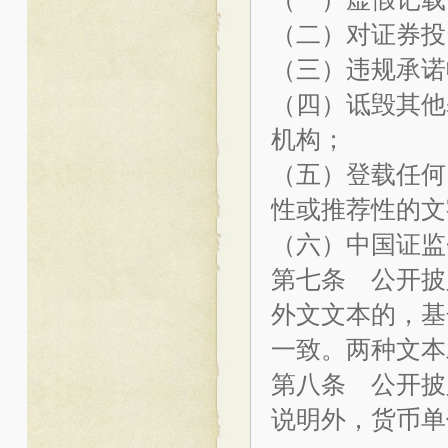
（二）对证券投
（三）违规承诺
（四）诋毁其他
机构；
（五）登载任何
性或推荐性的文
（六）中国证
第七条 公开披
外文文本的，基
一致。两种文本
第八条 公开披
说明外，货币