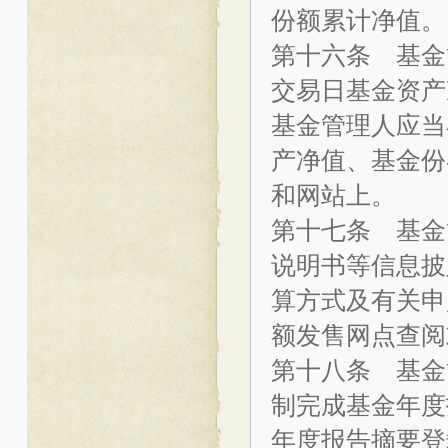
份额累计净值
第十六条 基金
交易日基金资产
基金管理人应当
产净值、基金份
和网站上。
第十七条 基金
说明书等信息披
算方式及有关申
额发售网点查
第十八条 基金
制完成基金年度
年度报告摘要登