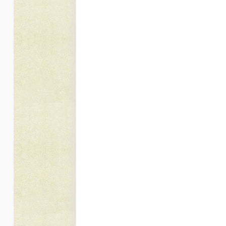
公开披露的基金
业机构应当遵守
证监会依法给予
关，追究刑事
第三十三条 基
本办法的下列情
直接负责的主管
款，情节严重的
（一）信息披露
容与格式准则的
（二）信息披露
定；
（三）未按规定